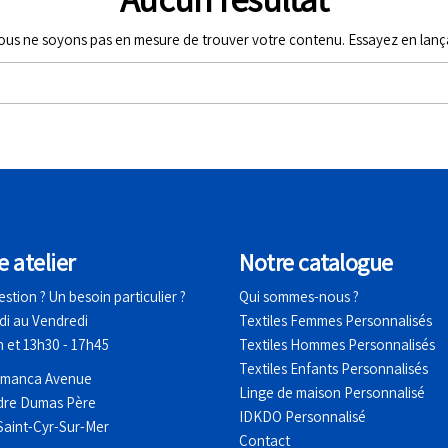
nous ne soyons pas en mesure de trouver votre contenu. Essayez en lan
e atelier
No
tre catalogue
stion ? Un besoin particulier ?
Qui sommes-nous ?
di au Vendredi
Textiles Femmes Personnalisés
h et 13h30 - 17h45
Textiles Hommes Personnalisés
Textiles Enfants Personnalisés
amanca Avenue
Linge de maison Personnalisé
dre Dumas Père
IDKDO Personnalisé
Saint-Cyr-Sur-Mer
Contact