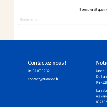
brodés,
fabriqués en
Il semblerait que 
France dans
notre atelier
familial.
Contactez nous !
Notr
04 94 07 92 32
Une que
Du Lun
contact@sudbrod.fr
9h - 12
La Sal
Alexan
83270 